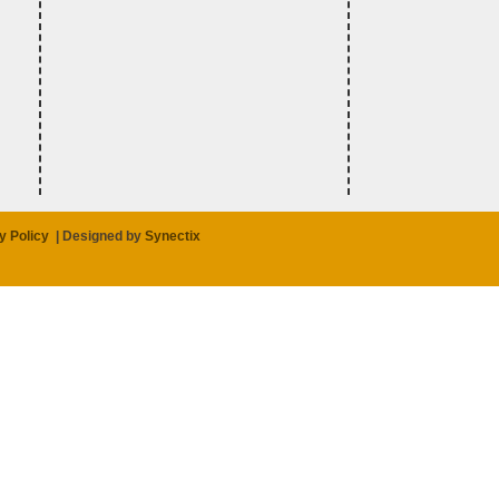
y Policy
|
Designed by
Synectix