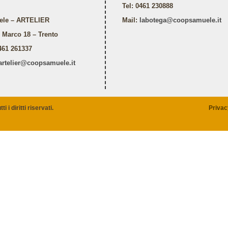
Tel: 0461 230888
ele – ARTELIER
Mail:
labotega@coopsamuele.it
. Marco 18 – Trento
0461 261337
artelier@coopsamuele.it
i diritti riservati.
Privac