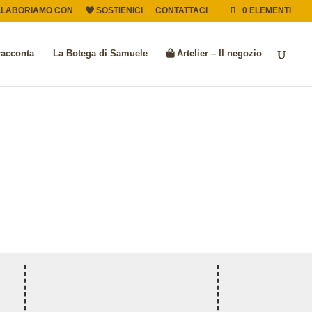
LLABORIAMO CON
SOSTIENICI
CONTATTACI
0 ELEMENTI
racconta
La Botega di Samuele
Artelier – Il negozio