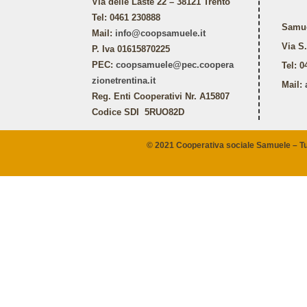
Via delle Laste 22 – 38121 Trento
Tel: 0461 230888
Samu
Mail:
info@coopsamuele.it
Via S
P. Iva 01615870225
PEC:
coopsamuele@pec.coopera
Tel: 
zionetrentina.it
Mail:
Reg. Enti Cooperativi Nr. A15807
Codice SDI 5RUO82D
© 2021 Cooperativa sociale Samuele – Tutti 